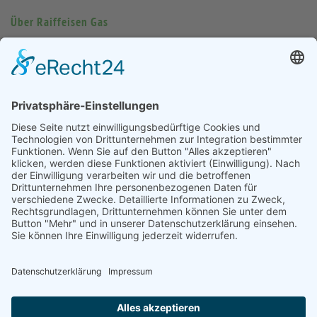
Über Raiffeisen Gas
Ansprechpartner
Job und Karriere
Handelspartner
Historie
Firmensitz Dorsten
Raiffeisen Gas GmbH
Am Sägewerk 75
46286 Dorsten
Kontakt
Email
anfragen(at)raiffeisengas.de
Fon +49(0)2369/988-111
Fax +49(0)2369/988-163